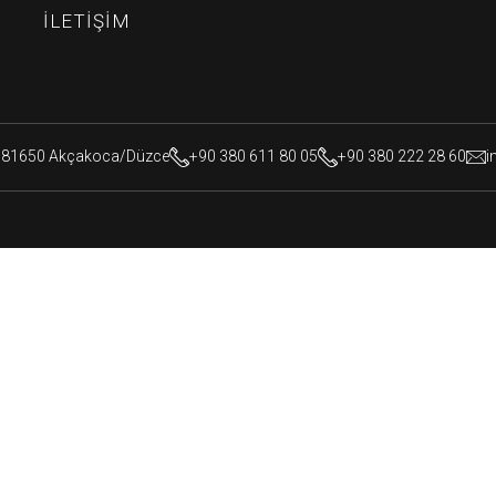
İLETIŞIM
, 81650 Akçakoca/Düzce
+90 380 611 80 05
+90 380 222 28 60
i