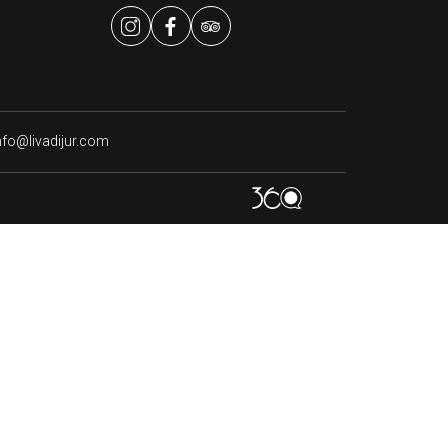
nfo@livadijur.com
Livadi Jur
Çevrimiçi